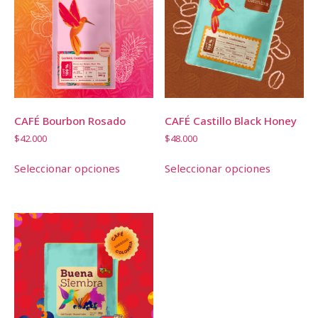
CAFÉ Bourbon Rosado
CAFÉ Castillo Black Honey
$
42.000
$
48.000
Seleccionar opciones
Seleccionar opciones