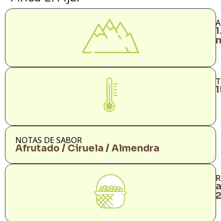
A
1
m
T
NOTAS DE SABOR
Afrutado / Ciruela / Almendra
R
a